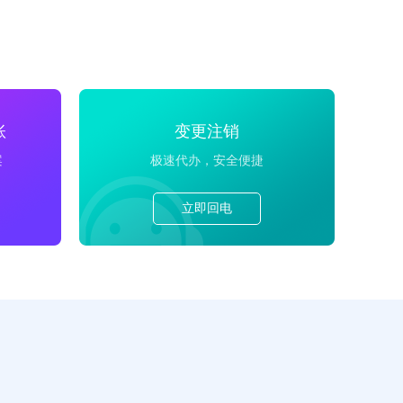
账
变更注销
案
极速代办，安全便捷
立即回电